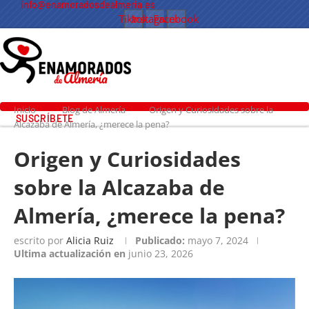
info@enamoradosdealmeria.es
Tiktok
Instagram
Facebook
Inicio
Blog de Almería
Origen y Curiosidades sobre la
SUSCRÍBETE
Alcazaba de Almería, ¿merece la pena?
Origen y Curiosidades
sobre la Alcazaba de
Almería, ¿merece la pena?
escrito por
Alicia Ruiz
Publicado:
mayo 7, 2024
Ultima actualización en
junio 23, 2026