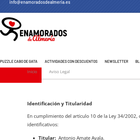
info@enamoradosdealmeria.es
PUZZLE CABO DE GATA
ACTIVIDADES CON DESCUENTOS
NEWSLETTER
BL
Inicio
Aviso Legal
SUSCRÍBETE
Identificación y Titularidad
En cumplimiento del artículo 10 de la Ley 34/2002, d
identificativos:
Titular:
Antonio Amate Ayala.