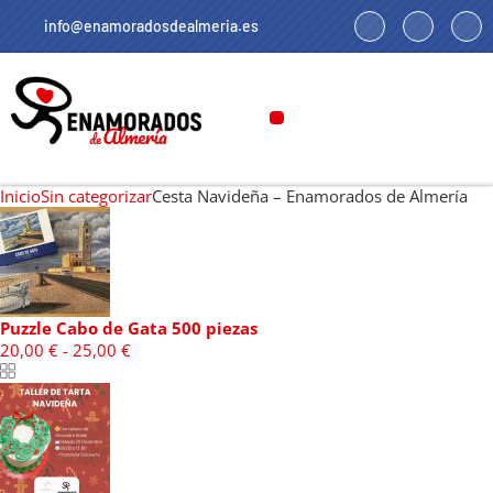
info@enamoradosdealmeria.es
PUZZLE CABO DE GATA
ACTIVIDADES CON DESCUENTOS
Inicio
Sin categorizar
Cesta Navideña – Enamorados de Almería
Puzzle Cabo de Gata 500 piezas
20,00
€
-
25,00
€