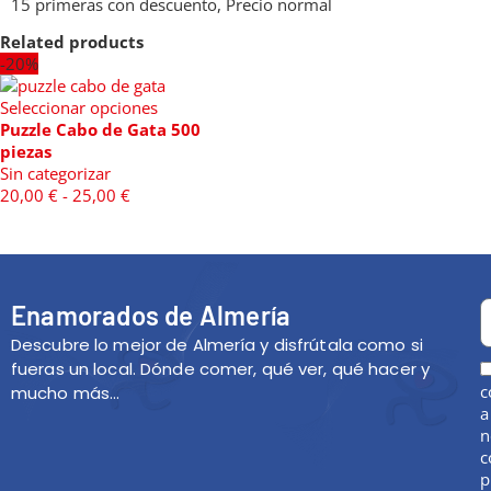
15 primeras con descuento, Precio normal
Related products
-20%
Seleccionar opciones
Puzzle Cabo de Gata 500
piezas
Sin categorizar
20,00
€
-
25,00
€
Enamorados de Almería
Descubre lo mejor de Almería y disfrútala como si
fueras un local. Dónde comer, qué ver, qué hacer y
c
mucho más…
a
n
c
p