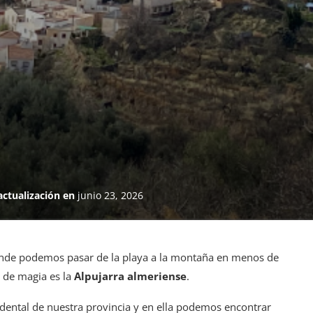
actualización en
junio 23, 2026
donde podemos pasar de la playa a la montaña en menos de
 de magia es la
Alpujarra almeriense
.
idental de nuestra provincia y en ella podemos encontrar