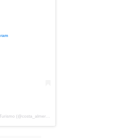
gram
Una publicación compartida de Servicio Provincial De Turismo (@costa_almeria)