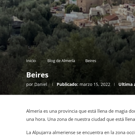
Inicio
Blog de Almería
Beires
Beires
por
Daniel
Publicado:
marzo 15, 2022
Ultima 
Almería es una provincia que está llena de magia 
una hora. Una zona de nuestra ciudad que está llena
La Alpujarra almeriense se encuentra en la zona occ