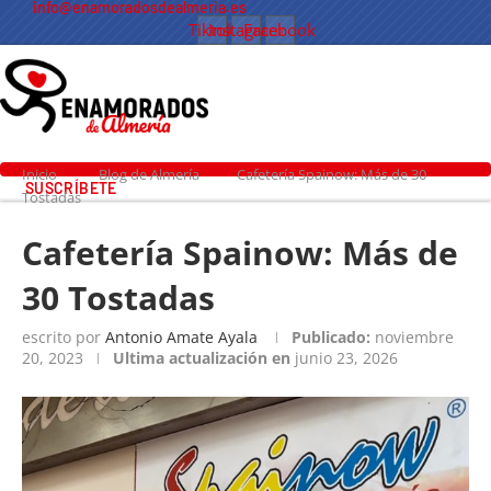
info@enamoradosdealmeria.es
Tiktok
Instagram
Facebook
Inicio
Blog de Almería
Cafetería Spainow: Más de 30
SUSCRÍBETE
Tostadas
Cafetería Spainow: Más de
30 Tostadas
escrito por
Antonio Amate Ayala
Publicado:
noviembre
20, 2023
Ultima actualización en
junio 23, 2026