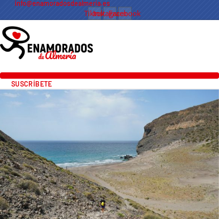
info@enamoradosdealmeria.es
Tiktok
Instagram
Facebook
SUSCRÍBETE