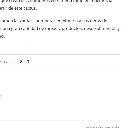
es que crean las chumberas en Almería también tenemos la
rtir de este cactus.
comercializar las chumberas en Almería y sus derivados.
a una gran cantidad de tareas y productos, desde alimentos y
mo.
rios
0
a.
siguiente artículo