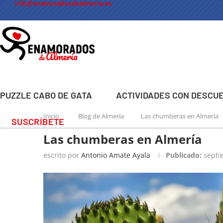
info@enamoradosdealmeria.es
PUZZLE CABO DE GATA
ACTIVIDADES CON DESCU
Inicio
Blog de Almería
Las chumberas en Almería
SUSCRÍBETE
Las chumberas en Almería
escrito por
Antonio Amate Ayala
Publicado:
septi