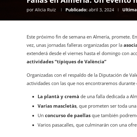
por
Alicia Ruiz
Publicado:
abril 3, 2024
Ultima
Este próximo fin de semana en Almería, promete. En 
vez, unas jornadas falleras organizadas por la
asoci
extenderá desde el viernes hasta el domingo con ac
actividades “típiques de València”
Organizadas con el respaldo de la Diputación de Val
actividades con las que nos encontraremos durante 
La plantà y cremà
de una falla dedicada a Alm
Varias mascletàs
, que prometen ser toda una
Un
concurso de paellas
que también podremo
Varios pasacalles, que culminarán con una ofr