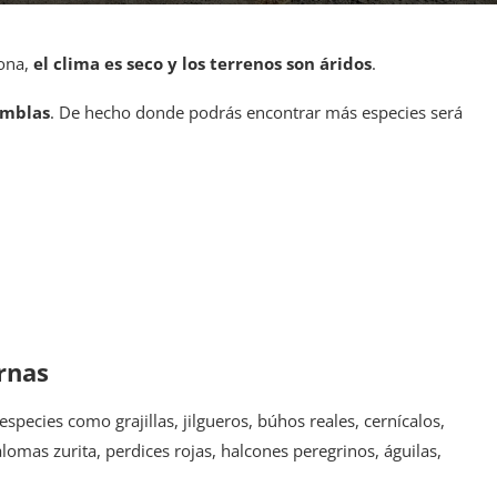
zona,
el clima es seco y los terrenos son áridos
.
amblas
. De hecho donde podrás encontrar más especies será
rnas
pecies como grajillas, jilgueros, búhos reales, cernícalos,
mas zurita, perdices rojas, halcones peregrinos, águilas,