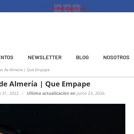
Tiktok
Instagram
Facebook
ENTOS
NEWSLETTER
BLOG
NOSOTROS
as de Almería | Que Empape
de Almería | Que Empape
 31, 2022
Ultima actualización en
junio 23, 2026