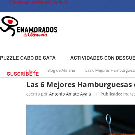
info@enamoradosdealmeria.es
PUZZLE CABO DE GATA
ACTIVIDADES CON DESCU
Inicio
Blog de Almería
Las 6 Mejores Hamburgues
SUSCRÍBETE
Las 6 Mejores Hamburguesas 
escrito por
Antonio Amate Ayala
Publicado:
marzo