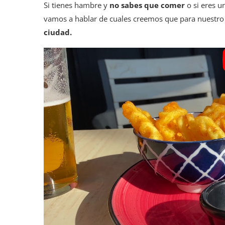
Si tienes hambre y
no sabes que comer
o si eres u
vamos a hablar de cuales creemos que para nuestro
ciudad.