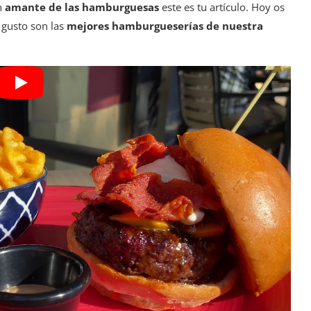
n
amante de las hamburguesas
este es tu artículo. Hoy os
 gusto son las
mejores hamburgueserías de nuestra