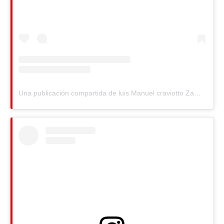
Una publicación compartida de luis Manuel craviotto Zamora (@andodisparandofotos)