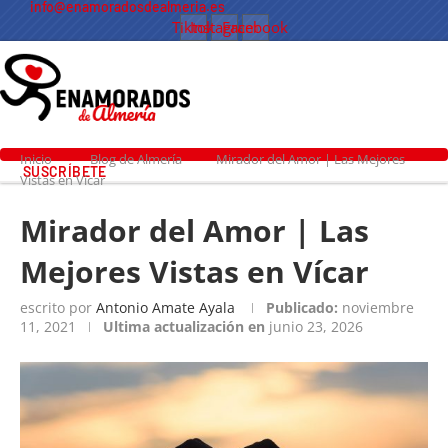
info@enamoradosdealmeria.es
Tiktok
Instagram
Facebook
Inicio
Blog de Almería
Mirador del Amor | Las Mejores
SUSCRÍBETE
Vistas en Vícar
Mirador del Amor | Las
Mejores Vistas en Vícar
escrito por
Antonio Amate Ayala
Publicado:
noviembre
11, 2021
Ultima actualización en
junio 23, 2026