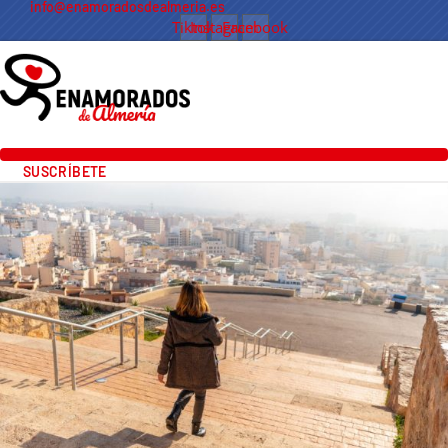
info@enamoradosdealmeria.es
Tiktok
Instagram
Facebook
SUSCRÍBETE