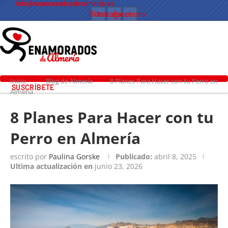
info@enamoradosdealmeria.es
Tiktok
Instagram
Facebook
Inicio
Blog de Almería
8 Planes Para Hacer con tu Perro en
SUSCRÍBETE
Almería
8 Planes Para Hacer con tu
Perro en Almería
escrito por
Paulina Gorske
Publicado:
abril 8, 2025
Ultima actualización en
junio 23, 2026