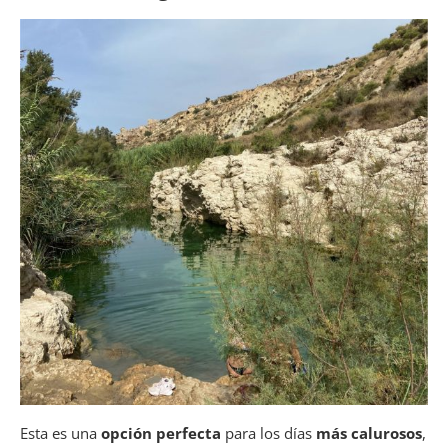
Esta es una
opción perfecta
para los días
más calurosos
,