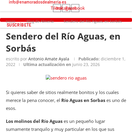
info@enamoradosdealmeria.es
Tiktok
Instagram
Facebook
Inicio
Blog de Almería
Sendero del Río Aguas, en Sorbás
SUSCRÍBETE
Sendero del Río Aguas, en
Sorbás
escrito por
Antonio Amate Ayala
Publicado:
diciembre 1,
2022
Ultima actualización en
junio 23, 2026
Si quieres saber de sitios realmente bonitos y los cuales
merece la pena conocer, el
Río Aguas en Sorbas
es uno de
esos.
Los molinos del Río Aguas
es un pequeño lugar
sumamente tranquilo y muy particular en los que sus