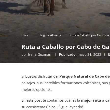
Inicio
Blog de Almería
Ruta a Caballo por Cabo de
Ruta a Caballo por Cabo de Ga
por
Irene Guzmán
Publicado:
mayo 31, 2023
U
Si buscas disfrutar del
Parque Natural de Cabo d
paisajes, sus increíbles formaciones volcánicas, sus 
mejores opciones.
En este post te contamos cuál es la
mejor ruta a ca
su ecosistema único. ¡Sigue leyendo!