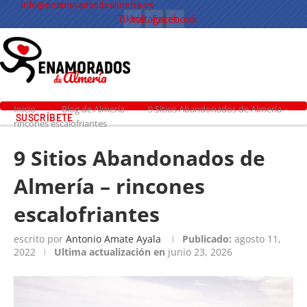
info@enamoradosdealmeria.es
Tiktok
Instagram
Facebook
Inicio
Blog de Almería
9 Sitios Abandonados de Almería –
SUSCRÍBETE
rincones escalofriantes
9 Sitios Abandonados de
Almería – rincones
escalofriantes
escrito por
Antonio Amate Ayala
Publicado:
agosto 11,
2022
Ultima actualización en
junio 23, 2026