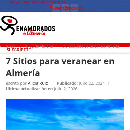
info@enamoradosdealmeria.es
Tiktok
Instagram
Facebook
Inicio
Blog de Almería
7 Sitios para veranear en Almería
SUSCRÍBETE
7 Sitios para veranear en
Almería
escrito por
Alicia Ruiz
Publicado:
julio 22, 2024
Ultima actualización en
julio 2, 2026