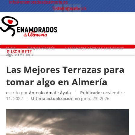
info@enamoradosdealmeria.es
Tiktok
Instagram
Facebook
Inicio
Blog de Almería
Las Mejores Terrazas para tomar
SUSCRÍBETE
algo en Almería
Las Mejores Terrazas para
tomar algo en Almería
escrito por
Antonio Amate Ayala
Publicado:
noviembre
11, 2022
Ultima actualización en
junio 23, 2026