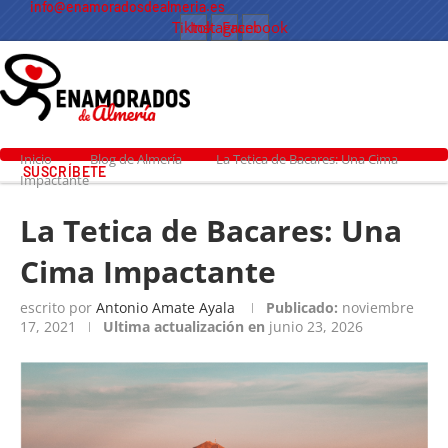
info@enamoradosdealmeria.es
Tiktok
Instagram
Facebook
Inicio
Blog de Almería
La Tetica de Bacares: Una Cima
SUSCRÍBETE
Impactante
La Tetica de Bacares: Una
Cima Impactante
escrito por
Antonio Amate Ayala
Publicado:
noviembre
17, 2021
Ultima actualización en
junio 23, 2026