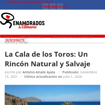
info@enamoradosdealmeria.es
Tiktok
Instagram
Facebook
Inicio
Blog de Almería
La Cala de los Toros: Un Rincón
SUSCRÍBETE
Natural y Salvaje
La Cala de los Toros: Un
Rincón Natural y Salvaje
escrito por
Antonio Amate Ayala
Publicado:
noviembre
15, 2021
Ultima actualización en
julio 1, 2026