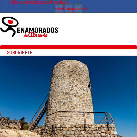
info@enamoradosdealmeria.es
Tiktok
Instagram
Facebook
SUSCRÍBETE