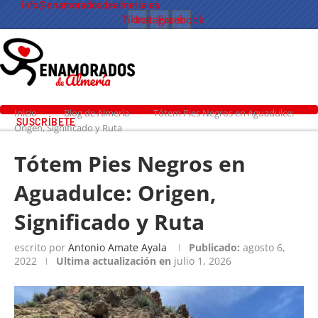
info@enamoradosdealmeria.es
Tiktok
Instagram
Facebook
Inicio
Blog de Almería
Tótem Pies Negros en Aguadulce:
SUSCRÍBETE
Origen, Significado y Ruta
Tótem Pies Negros en
Aguadulce: Origen,
Significado y Ruta
escrito por
Antonio Amate Ayala
Publicado:
agosto 6,
2022
Ultima actualización en
julio 1, 2026