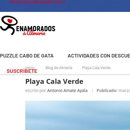
info@enamoradosdealmeria.es
PUZZLE CABO DE GATA
ACTIVIDADES CON DESCU
Inicio
Blog de Almería
Playa Cala Verde
SUSCRÍBETE
Playa Cala Verde
escrito por
Antonio Amate Ayala
Publicado:
marzo