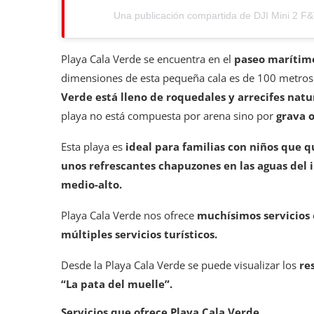
Una publicación compartida de DJI Mini 2 F
Playa Cala Verde se encuentra en el
paseo marítimo
dimensiones de esta pequeña cala es de 100 metros 
Verde está lleno de roquedales y arrecifes natu
playa no está compuesta por arena sino por
grava o
Esta playa es
ideal para familias con niños que qu
unos refrescantes chapuzones en las aguas del
medio-alto.
Playa Cala Verde nos ofrece
muchísimos servicios
múltiples servicios turísticos.
Desde la Playa Cala Verde se puede visualizar los
re
“La pata del muelle”.
Servicios que ofrece Playa Cala Verde