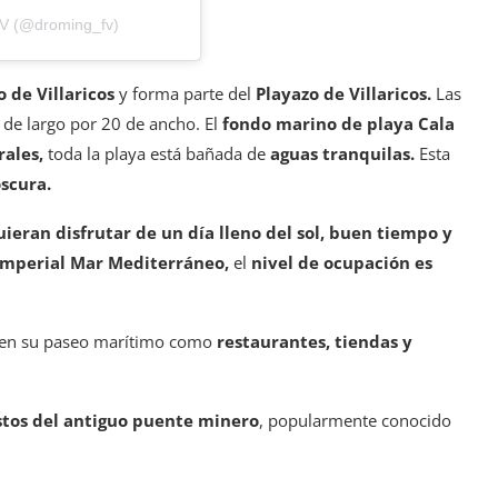
&V (@droming_fv)
 de Villaricos
y forma parte del
Playazo de Villaricos.
Las
de largo por 20 de ancho. El
fondo marino de playa Cala
rales,
toda la playa está bañada de
aguas tranquilas.
Esta
scura.
ieran disfrutar de un día lleno del sol,
buen tiempo y
 imperial Mar Mediterráneo,
el
nivel de ocupación es
en su paseo marítimo como
restaurantes, tiendas y
stos del antiguo puente minero
, popularmente conocido