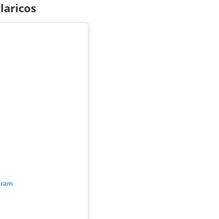
laricos
gram