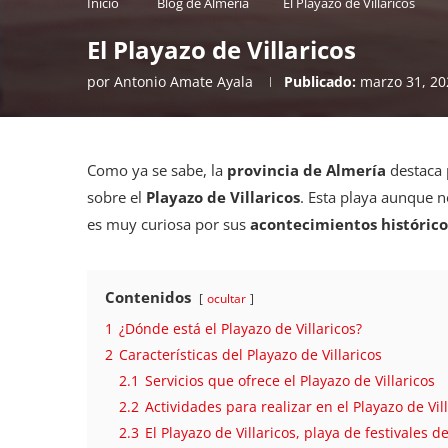
Inicio
Blog de Almería
El Playazo de Villaricos
El Playazo de Villaricos
por
Antonio Amate Ayala
Publicado:
marzo 31, 20
Como ya se sabe, la
provincia de Almería
destaca 
sobre el
Playazo de Villaricos
. Esta playa aunque 
es muy curiosa por sus
acontecimientos históric
Contenidos
ocultar
1
¿Dónde está el Playazo de Villaricos?
2
Características del Playazo de Villaricos
2.1
Servicios que ofrece el Playazo de Villaricos
2.2
Actividades para realizar en el Playazo de Vil
2.3
El Playazo de Villaricos, playa de festivales 