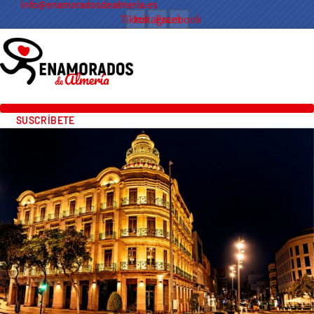
info@enamoradosdealmeria.es
Tiktok
Instagram
Facebook
SUSCRÍBETE