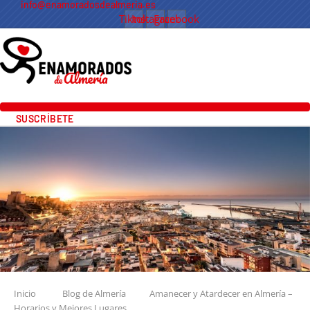
info@enamoradosdealmeria.es
Tiktok
Instagram
Facebook
SUSCRÍBETE
Inicio
Blog de Almería
Amanecer y Atardecer en Almería –
Horarios y Mejores Lugares