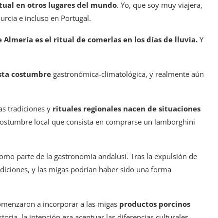
tual en otros lugares del mundo
. Yo, que soy muy viajera,
rcia e incluso en Portugal.
 Almería es el ritual de comerlas en los días de lluvia.
Y
esta costumbre
gastronómica-climatológica,
y realmente aún
s tradiciones y
rituales regionales nacen de situaciones
 costumbre local que consista en comprarse un lamborghini
como parte de la gastronomía andalusí. Tras la expulsión de
adiciones, y las migas podrían haber sido una forma
 comenzaron a incorporar a las migas
productos porcinos
oria, la intención era acentuar las diferencias culturales.