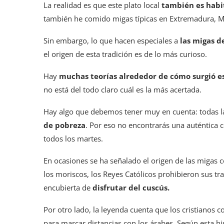
La realidad es que este plato local
también es habi
también he comido migas típicas en Extremadura, Mu
Sin embargo, lo que hacen especiales a
las migas de
el origen de esta tradición es de lo más curioso.
Hay
muchas teorías alrededor de cómo surgió 
no está del todo claro cuál es la más acertada.
Hay algo que debemos tener muy en cuenta: todas la
de pobreza
. Por eso no encontrarás una auténtica
todos los martes.
En ocasiones se ha señalado el origen de las migas 
los moriscos, los Reyes Católicos prohibieron sus tr
encubierta de
disfrutar del cuscús.
Por otro lado, la leyenda cuenta que los cristianos
para marcar distancias con los árabes. Según esta hist