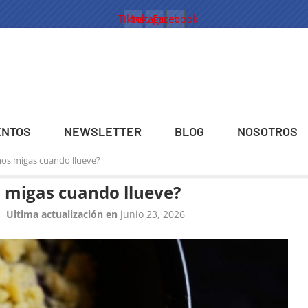
Tiktok
Instagram
Facebook
ENTOS
NEWSLETTER
BLOG
NOSOTROS
os migas cuando llueve?
 migas cuando llueve?
Ultima actualización en
junio 23, 2026