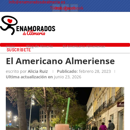
info@enamoradosdealmeria.es
Tiktok
Instagram
Facebook
Inicio
Blog de Almería
El Americano Almeriense
SUSCRÍBETE
El Americano Almeriense
escrito por
Alicia Ruiz
Publicado:
febrero 28, 2023
Ultima actualización en
junio 23, 2026