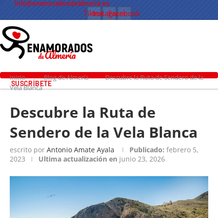
info@enamoradosdealmeria.es
Tiktok
Instagram
Facebook
Inicio
Blog de Almería
Descubre la Ruta de Sendero de la
SUSCRÍBETE
Vela Blanca
Descubre la Ruta de
Sendero de la Vela Blanca
escrito por
Antonio Amate Ayala
Publicado:
febrero 5,
2023
Ultima actualización en
junio 23, 2026