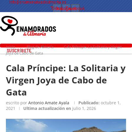
info@enamoradosdealmeria.es
Tiktok
Instagram
Facebook
Inicio
Blog de Almería
Cala Príncipe: La Solitaria y Virgen
SUSCRÍBETE
Joya de Cabo de Gata
Cala Príncipe: La Solitaria y
Virgen Joya de Cabo de
Gata
escrito por
Antonio Amate Ayala
Publicado:
octubre 1,
2021
Ultima actualización en
julio 1, 2026