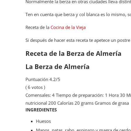
Normalmente la berza en otras ciudades lleva distin
Ten en cuenta que berza y col blanca es lo mismo, 
Receta de la
Cocina de la Vieja
Si después de hacer esta receta te apetece un post
Receta de la Berza de Almería
La Berza de Almería
Puntuación
4.2
/5
(
6
votos )
Comensales:
4
Tiempo de preparación:
1 Hora 30 M
nutricional
200 Calorías
20 grams Gramos de grasa
INGREDIENTES
Huesos
Manos, patas, rabo, espinazo y magra de cerdo