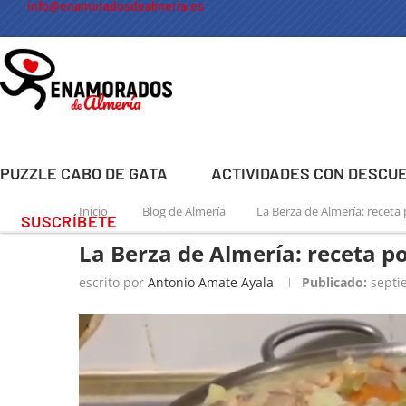
info@enamoradosdealmeria.es
PUZZLE CABO DE GATA
ACTIVIDADES CON DESCU
Inicio
Blog de Almería
La Berza de Almería: receta
SUSCRÍBETE
La Berza de Almería: receta p
escrito por
Antonio Amate Ayala
Publicado:
septi