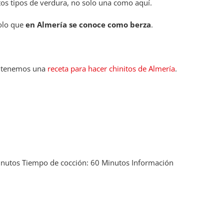
tos tipos de verdura, no solo una como aquí.
solo que
en Almería se conoce como berza
.
re tenemos una
receta para hacer chinitos de Almería
.
inutos
Tiempo de cocción:
60 Minutos
Información