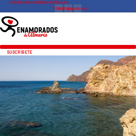
info@enamoradosdealmeria.es
Tiktok
Instagram
Facebook
SUSCRÍBETE