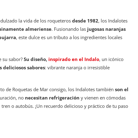
ndulzado la vida de los roqueteros
desde 1982
, los Indalotes
nuinamente almeriense
. Fusionando las
jugosas naranjas
pujarra
, este dulce es un tributo a los ingredientes locales
de su sabor?
Su diseño,
inspirado en el Indalo
, un icónico
s deliciosos sabores
: vibrante naranja o irresistible
to de Roquetas de Mar consigo, los Indalotes también
son el
duración, no
necesitan refrigeración
y vienen en cómodas
, tren o autobús. ¡Un recuerdo delicioso y práctico de tu paso