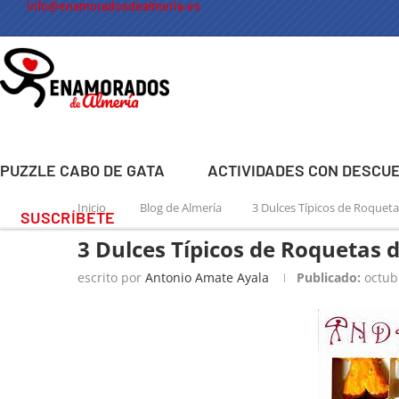
info@enamoradosdealmeria.es
PUZZLE CABO DE GATA
ACTIVIDADES CON DESCU
Inicio
Blog de Almería
3 Dulces Típicos de Roquet
SUSCRÍBETE
3 Dulces Típicos de Roquetas 
escrito por
Antonio Amate Ayala
Publicado:
octub