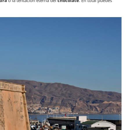
dra
o la tentación eterna del
chocolate
. En total puedes