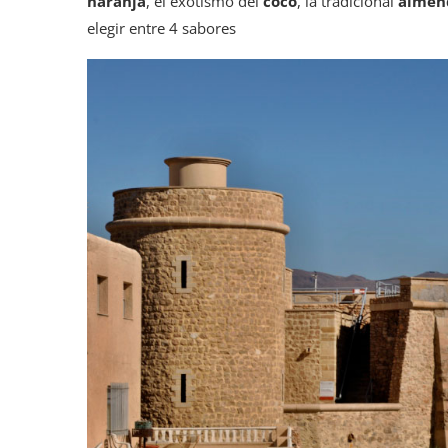
naranja
, el exotismo del
coco
, la tradicional
almen
elegir entre 4 sabores