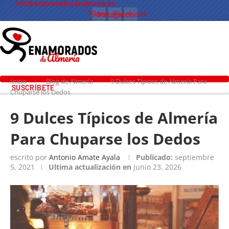
info@enamoradosdealmeria.es
Tiktok
Instagram
Facebook
Inicio
Blog de Almería
9 Dulces Típicos de Almería Para
SUSCRÍBETE
Chuparse los Dedos
9 Dulces Típicos de Almería
Para Chuparse los Dedos
escrito por
Antonio Amate Ayala
Publicado:
septiembre
5, 2021
Ultima actualización en
junio 23, 2026