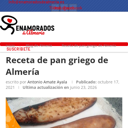
info@enamoradosdealmeria.es
Tiktok
Instagram
Facebook
Inicio
Blog de Almería
Receta de pan griego de Almería
SUSCRÍBETE
Receta de pan griego de
Almería
escrito por
Antonio Amate Ayala
Publicado:
octubre 17,
2021
Ultima actualización en
junio 23, 2026