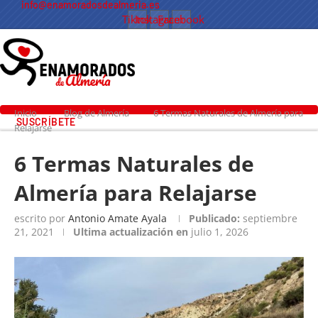
info@enamoradosdealmeria.es
Tiktok
Instagram
Facebook
Inicio
Blog de Almería
6 Termas Naturales de Almería para
SUSCRÍBETE
Relajarse
6 Termas Naturales de
Almería para Relajarse
escrito por
Antonio Amate Ayala
Publicado:
septiembre
21, 2021
Ultima actualización en
julio 1, 2026