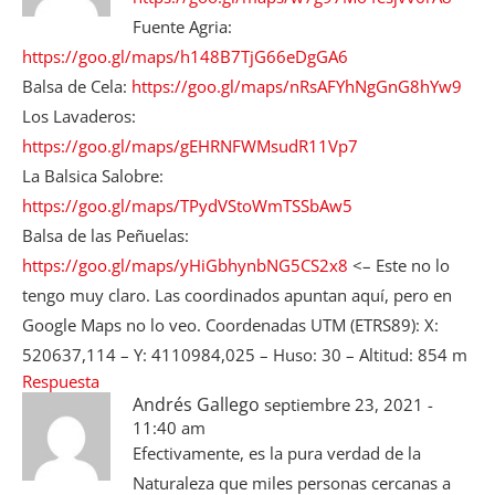
Fuente Agria:
https://goo.gl/maps/h148B7TjG66eDgGA6
Balsa de Cela:
https://goo.gl/maps/nRsAFYhNgGnG8hYw9
Los Lavaderos:
https://goo.gl/maps/gEHRNFWMsudR11Vp7
La Balsica Salobre:
https://goo.gl/maps/TPydVStoWmTSSbAw5
Balsa de las Peñuelas:
https://goo.gl/maps/yHiGbhynbNG5CS2x8
<– Este no lo
tengo muy claro. Las coordinados apuntan aquí, pero en
Google Maps no lo veo. Coordenadas UTM (ETRS89): X:
520637,114 – Y: 4110984,025 – Huso: 30 – Altitud: 854 m
Respuesta
Andrés Gallego
septiembre 23, 2021 -
11:40 am
Efectivamente, es la pura verdad de la
Naturaleza que miles personas cercanas a