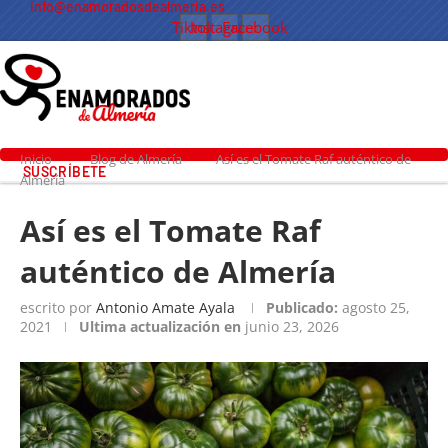
info@enamoradosdealmeria.es
Tiktok
Instagram
Facebook
Inicio
Blog de Almería
Así es el Tomate Raf auténtico de
SUSCRÍBETE
Almería
Así es el Tomate Raf
auténtico de Almería
escrito por
Antonio Amate Ayala
Publicado:
agosto 25,
2021
Ultima actualización en
junio 23, 2026