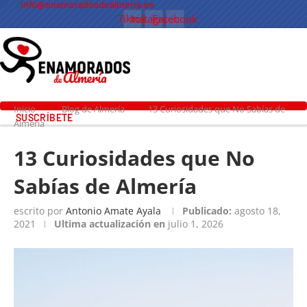
info@enamoradosdealmeria.es
Tiktok
Instagram
Facebook
Inicio
Blog de Almería
13 Curiosidades que No Sabías de
SUSCRÍBETE
Almería
13 Curiosidades que No
Sabías de Almería
escrito por
Antonio Amate Ayala
Publicado:
agosto 18,
2021
Ultima actualización en
julio 1, 2026