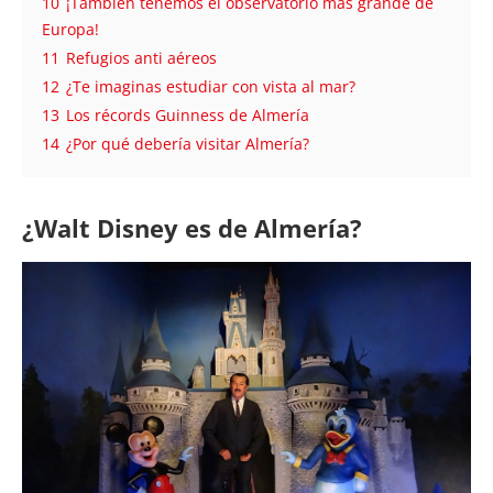
10
¡También tenemos el observatorio más grande de
Europa!
11
Refugios anti aéreos
12
¿Te imaginas estudiar con vista al mar?
13
Los récords Guinness de Almería
14
¿Por qué debería visitar Almería?
¿Walt Disney es de Almería?