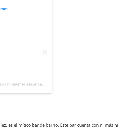
gram
Una publicación compartida de Mi Almería es un paraíso (@mialmeriaesunparaiso)
llez, es el mítico bar de barrio. Este bar cuenta con ni más ni