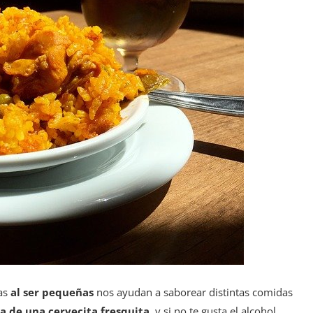
pas
al ser pequeñas
nos ayudan a saborear distintas comidas
a de una cervecita fresquita
, y si no te gusta el alcohol