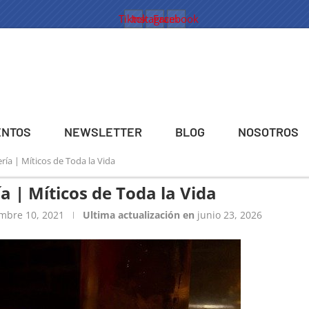
Tiktok
Instagram
Facebook
ENTOS
NEWSLETTER
BLOG
NOSOTROS
ría | Míticos de Toda la Vida
a | Míticos de Toda la Vida
mbre 10, 2021
Ultima actualización en
junio 23, 2026