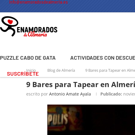
info@enamoradosdealmeria.es
PUZZLE CABO DE GATA
ACTIVIDADES CON DESCU
Inicio
Blog de Almería
9 Bares para Tapear en Alme
SUSCRÍBETE
9 Bares para Tapear en Almerí
escrito por
Antonio Amate Ayala
Publicado:
novie