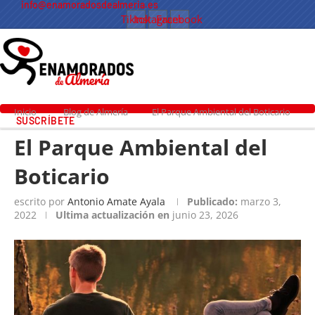
info@enamoradosdealmeria.es
Tiktok
Instagram
Facebook
Inicio
Blog de Almería
El Parque Ambiental del Boticario
SUSCRÍBETE
El Parque Ambiental del
Boticario
escrito por
Antonio Amate Ayala
Publicado:
marzo 3,
2022
Ultima actualización en
junio 23, 2026