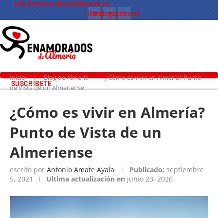
info@enamoradosdealmeria.es
Tiktok
Instagram
Facebook
Inicio
Blog de Almería
¿Cómo es vivir en Almería? Punto
SUSCRÍBETE
de Vista de un Almeriense
¿Cómo es vivir en Almería?
Punto de Vista de un
Almeriense
escrito por
Antonio Amate Ayala
Publicado:
septiembre
5, 2021
Ultima actualización en
junio 23, 2026