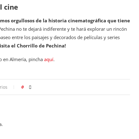
l cine
mos orgullosos de la historia cinematográfica que tiene
 Pechina no te dejará indiferente y te hará explorar un rincón
seo entre los paisajes y decorados de películas y series
isita el Chorrillo de Pechina!
mo en Almería, pincha
aquí
.
rios
0
a.