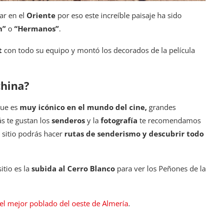
tar en el
Oriente
por eso este increíble paisaje ha sido
hn”
o
“Hermanos”
.
t
con todo su equipo y montó los decorados de la película
china?
que es
muy icónico en el mundo del cine,
grandes
ás te gustan los
senderos
y la
fotografía
te recomendamos
 sitio podrás hacer
rutas de senderismo y descubrir todo
itio es la
subida al Cerro Blanco
para ver los Peñones de la
 el mejor poblado del oeste de Almería
.