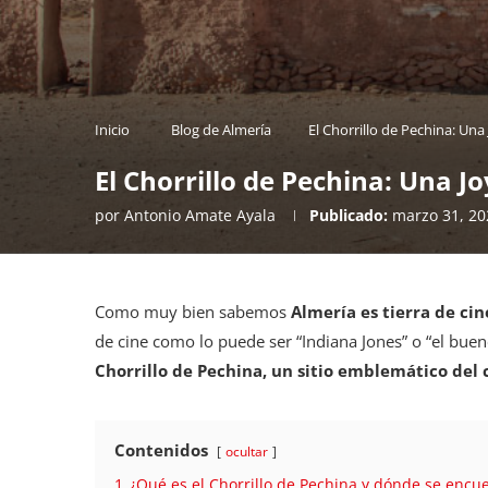
Inicio
Blog de Almería
El Chorrillo de Pechina: Una
El Chorrillo de Pechina: Una Jo
por
Antonio Amate Ayala
Publicado:
marzo 31, 20
Como muy bien sabemos
Almería es tierra de ci
de cine como lo puede ser “Indiana Jones” o “el bueno
Chorrillo de Pechina, un sitio emblemático del 
Contenidos
ocultar
1
¿Qué es el Chorrillo de Pechina y dónde se encu