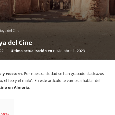
 Joya del Cine
ya del Cine
22
Ultima actualización en
noviembre 1, 2023
ne y western
. Por nuestra ciudad se han grabado clasicazos
, el feo y el malo”. En este artículo te vamos a hablar del
cine en Almería.
entra?