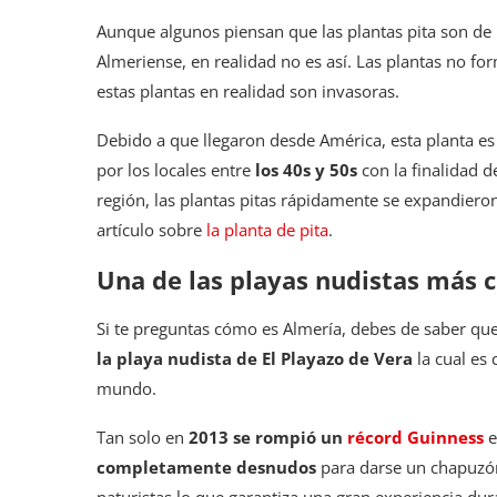
Aunque algunos piensan que las plantas pita son de 
Almeriense, en realidad no es así. Las plantas no for
estas plantas en realidad son invasoras.
Debido a que llegaron desde América, esta planta e
por los locales entre
los 40s y 50s
con la finalidad d
región, las plantas pitas rápidamente se expandieron
artículo sobre
la planta de pita
.
Una de las playas nudistas más 
Si te preguntas cómo es Almería, debes de saber que
la playa nudista de El Playazo de Vera
la cual es
mundo.
Tan solo en
2013 se rompió un
récord Guinness
e
completamente desnudos
para darse un chapuzón
naturistas lo que garantiza una gran experiencia dura