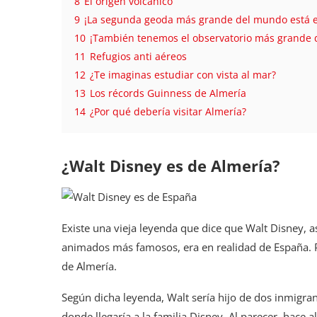
8
El origen volcánico
9
¡La segunda geoda más grande del mundo está e
10
¡También tenemos el observatorio más grande 
11
Refugios anti aéreos
12
¿Te imaginas estudiar con vista al mar?
13
Los récords Guinness de Almería
14
¿Por qué debería visitar Almería?
¿Walt Disney es de Almería?
Existe una vieja leyenda que dice que Walt Disney, a
animados más famosos, era en realidad de España. P
de Almería.
Según dicha leyenda, Walt sería hijo de dos inmigra
donde llegaría a la familia Disney. Al parecer, hace 