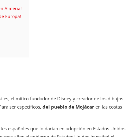
n Almería!
de Europa!
sí es, el mítico fundador de Disney y creador de los dibujos
ara ser específicos,
del pueblo de Mojácar
en las costas
ntes españoles que lo darían en adopción en Estados Unidos
algunos años el gobierno de Estados Unidos investigó el